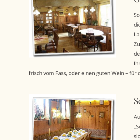
So
di
La
Zu
de
Ih
frisch vom Fass, oder einen guten Wein – für 
S
Au
„S
si