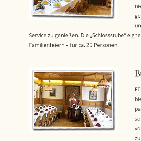
ni
ge
un
Service zu genießen. Die „Schlossstube“ eignet
Familienfeiern – für ca. 25 Personen.
B
Fü
bi
pa
so
vo
zu