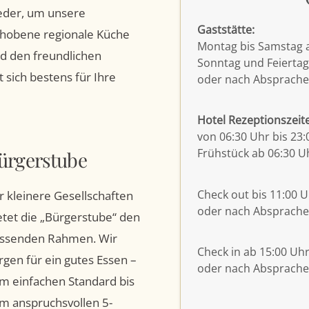
eder, um unsere
Gaststätte:
hobene regionale Küche
Montag bis Samstag a
d den freundlichen
Sonntag und Feiertag
 sich bestens für Ihre
oder nach Absprache
Hotel Rezeptionszeit
von 06:30 Uhr bis 23:
Frühstück ab 06:30 U
ürgerstube
Check out bis 11:00 
r kleinere Gesellschaften
oder nach Absprache
etet die „Bürgerstube“ den
ssenden Rahmen. Wir
Check in ab 15:00 Uh
rgen für ein gutes Essen –
oder nach Absprache
m einfachen Standard bis
m anspruchsvollen 5-