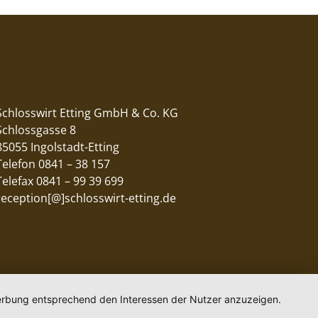
Schlosswirt Etting GmbH & Co. KG
Schlossgasse 8
85055 Ingolstadt-Etting
Telefon 0841 – 38 157
Telefax 0841 – 99 39 699
reception[@]schlosswirt-etting.de
 Werbung entsprechend den Interessen der Nutzer anzuzeigen.